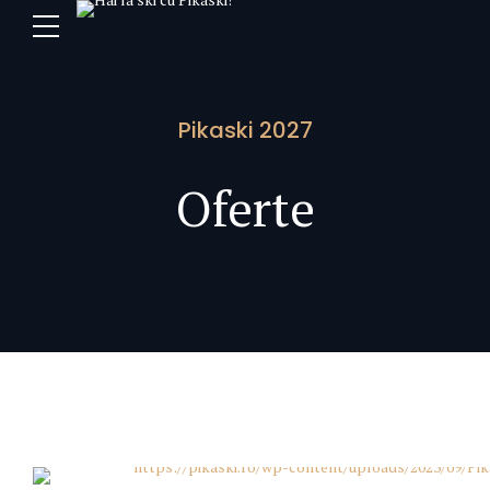
Pikaski 2027
Oferte
Ischgl e numa'