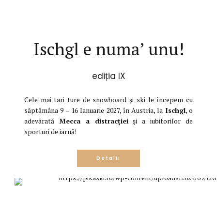
ediția IX
Detalii
Ischgl e numa’ unu!
ediția IX
Cele mai tari ture de snowboard și ski le începem cu
săptămâna 9 – 16 Ianuarie 2027, în Austria, la
Ischgl
, o
adevărată
Mecca a distracției
și a iubitorilor de
sporturi de iarnă!
Pikaskids
Detalii
ediția I
Detalii