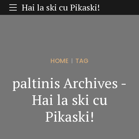
Hai la ski cu Pikaski!
HOME
TAG
paltinis Archives -
Hai la ski cu
Pikaski!